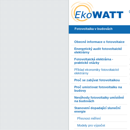
Fotovoltaika v budovách
Obecné informace o fotovoltaice
Energetický audit fotovoltaické
elektrárny
Fotovoltaická elektrárna -
praktické otázky
Příklad ekonomiky fotovoltaické
elektrárny
Proč se zabývat fotovoltaikou
Proč umisťovat fotovoltaiku na
budovy
Nevýhody fotovoltaiky umístěné
na budovách
Stanovení dopadající sluneční
energie
Přesnost měření
Modely pro výpočet