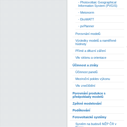
- Photovoltaic Geographical
Information System (PVGIS)
- Metonorm
- EkoWATT
- pvPlanner
Porovnání modelů
Výsledky modelů a naměřené
hodnoty
Přímé a difuzní záření
Vliv sklonu a orientace
Účinnost a ztráty
Účinnost panelů
Meziroční pokles výkonu
Vliv znečištění
Porovnání produkce s
předpoklady modelů
Zpětné modelování
Poděkování
Fotovoltaické systémy
Systém na budově MŽP ČR v