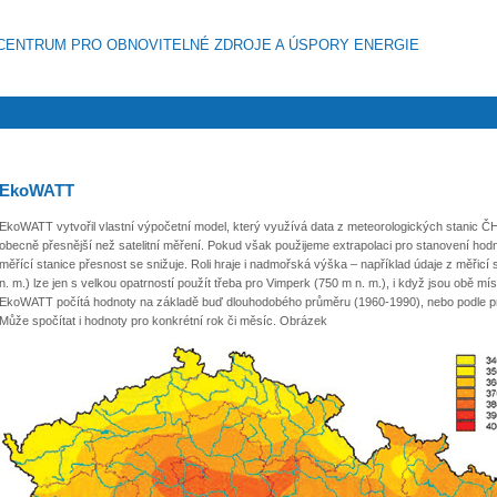
CENTRUM PRO OBNOVITELNÉ ZDROJE A ÚSPORY ENERGIE
EkoWATT
EkoWATT vytvořil vlastní výpočetní model, který využívá data z meteorologických stanic 
obecně přesnější než satelitní měření. Pokud však použijeme extrapolaci pro stanovení hodn
měřící stanice přesnost se snižuje. Roli hraje i nadmořská výška – například údaje z měř
n. m.) lze jen s velkou opatrností použít třeba pro Vimperk (750 m n. m.), i když jsou obě m
EkoWATT počítá hodnoty na základě buď dlouhodobého průměru (1960-1990), nebo podle prů
Může spočítat i hodnoty pro konkrétní rok či měsíc. Obrázek