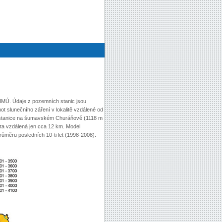
ČHMÚ. Údaje z pozemních stanic jsou
ot slunečního záření v lokalitě vzdálené od
icí stanice na šumavském Churáňově (1118 m
ísta vzdálená jen cca 12 km. Model
měru posledních 10-ti let (1998-2008).