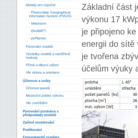
Základní část 
Modely pro výpočet
- Photovoltaic Geographical
Information System (PVGIS)
výkonu 17 kWp 
- Metonorm
je připojeno k
- EkoWATT
- pvPlanner
energii do sítě
Porovnání modelů
je tvořena zbý
Výsledky modelů a naměřené
hodnoty
Přímé a difuzní záření
účelům výuky 
Vliv sklonu a orientace
Účinnost a ztráty
Účinnost panelů
Meziroční pokles výkonu
Vliv znečištění
Porovnání produkce s
předpoklady modelů
Zpětné modelování
Poděkování
Fotovoltaické systémy