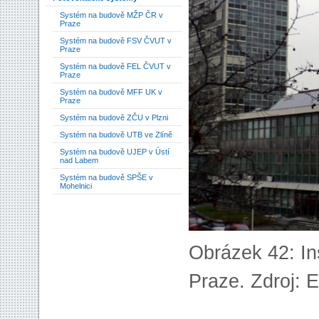
Systém na budově MŽP ČR v
Praze
Systém na budově FSV ČVUT v
Praze
Systém na budově FEL ČVUT v
Praze
Systém na budově MFF UK v
Praze
Systém na budově ZČU v Plzni
Systém na budově UTB ve Zlíně
Systém na budově UJEP v Ústí
nad Labem
Systém na budově SPŠE v
Mohelnici
Obrázek 42: I
Praze. Zdroj: