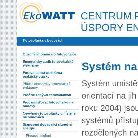
CENTRUM P
ÚSPORY E
Fotovoltaika v budovách
Obecné informace o fotovoltaice
Energetický audit fotovoltaické
Systém na
elektrárny
Fotovoltaická elektrárna -
praktické otázky
Systém umístěn
Příklad ekonomiky fotovoltaické
elektrárny
orientací na ji
Proč se zabývat fotovoltaikou
Proč umisťovat fotovoltaiku na
roku 2004) jsou
budovy
Nevýhody fotovoltaiky umístěné
na budovách
systémů příst
Stanovení dopadající sluneční
energie
rozdělených na
Přesnost měření